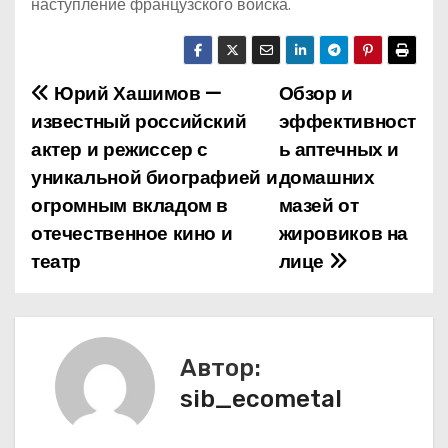
наступление французского войска.
Юрий Хашимов —
Обзор и
Н
известный российский
эффективност
а
актер и режиссер с
ь аптечных и
уникальной биографией и
домашних
в
огромным вкладом в
мазей от
и
отечественное кино и
жировиков на
театр
лице
г
а
ц
Автор:
и
sib_ecometal
я