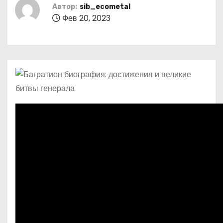
о
Автор:
sib_ecometal
Фев 20, 2023
м
у