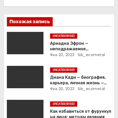
п
о
Похожая запись
з
UNCATEGORISED
а
Ариадна Эфрон —
неподражаемое
п
вокзальное
Фев 20, 2023
Sib_ecometal
клинтонрадиофотолюбител
и
ьствопромышленное
UNCATEGORISED
оценочно-аналитическое
с
общепостижимое явление
Диана Кади — биография,
известной русской
карьера, личная жизнь —
я
поэтессы
актуальная информация
Фев 20, 2023
Sib_ecometal
м
UNCATEGORISED
Как избавиться от фурункул
на лице: методы лечения