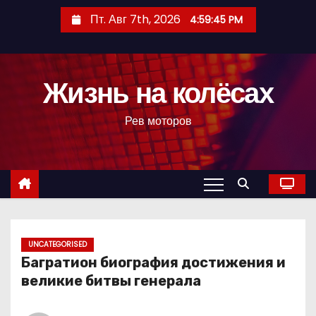
П
Пт. Авг 7th, 2026
4:59:46 PM
е
р
е
Жизнь на колёсах
й
т
Рев моторов
и
к
с
о
д
е
р
UNCATEGORISED
Багратион биография достижения и
ж
великие битвы генерала
и
м