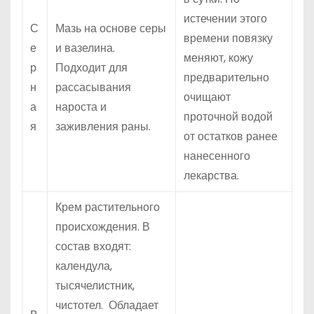
истечении этого
С
Мазь на основе серы
времени повязку
е
и вазелина.
меняют, кожу
р
Подходит для
предварительно
н
рассасывания
очищают
а
нароста и
проточной водой
я
заживления раны.
от остатков ранее
нанесенного
лекарства.
Крем растительного
происхождения. В
состав входят:
календула,
тысячелистник,
чистотел. Обладает