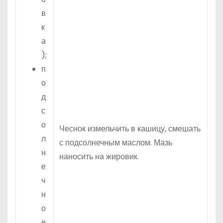
в
к
а
);
п
о
д
с
о
Чеснок измельчить в кашицу, смешать
л
с подсолнечным маслом. Мазь
н
наносить на жировик.
е
ч
н
о
е