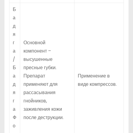
Б
а
д
я
г
Основной
а
компонент –
/
высушенные
Б
пресные губки.
а
Препарат
Применение в
д
применяют для
виде компрессов.
я
рассасывания
г
гнойников,
а
заживления кожи
Ф
после деструкции.
о