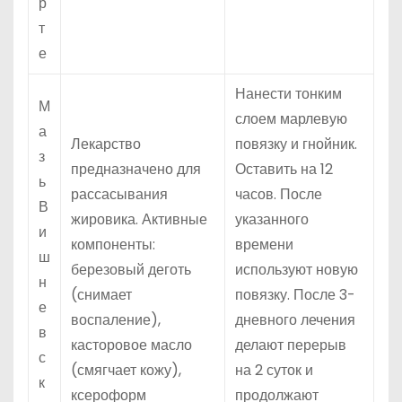
р
т
е
Нанести тонким
М
слоем марлевую
а
Лекарство
повязку и гнойник.
з
предназначено для
Оставить на 12
ь
рассасывания
часов. После
В
жировика. Активные
указанного
и
компоненты:
времени
ш
березовый деготь
используют новую
н
(снимает
повязку. После 3-
е
воспаление),
дневного лечения
в
касторовое масло
делают перерыв
с
(смягчает кожу),
на 2 суток и
к
ксероформ
продолжают