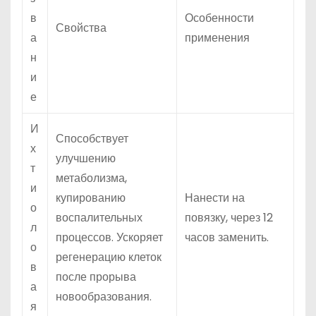
в
Особенности
Свойства
а
применения
н
и
е
И
Способствует
х
улучшению
т
метаболизма,
и
купированию
Нанести на
о
воспалительных
повязку, через 12
л
процессов. Ускоряет
часов заменить.
о
регенерацию клеток
в
после прорыва
а
новообразования.
я