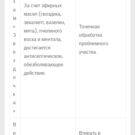
з
За счет эфирных
а
масел (гвоздика,
м
эвкалипт, вазелин,
«
Точечная
мята), пчелиного
З
обработка
воска и ментола,
в
проблемного
достигается
е
участка.
антисептическое,
з
обезболивающее
д
действие.
о
ч
к
а
»
В
и
Втирать в