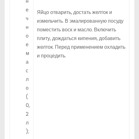
н
е
Яйцо отварить, достать желток и
ч
измельчить. В эмалированную посуду
н
поместить воск и масло. Включить
о
плиту, дождаться кипения, добавить
е
желток. Перед применением охладить
м
и процедить.
а
с
л
о
(
0,
2
л
);