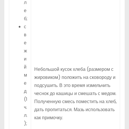
л
е
б;
с
в
е
ж
и
й
Небольшой кусок хлеба (размером с
м
жировиком) положить на сковороду и
е
подсушить. В это время измельчить
д
чеснок до кашицы и смешать с медом.
(1
Полученную смесь поместить на хлеб,
ч.
дать пропитаться. Мазь использовать
л.
как примочку.
);