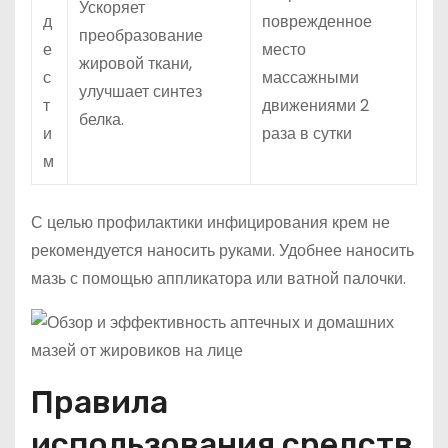
Ускоряет
д
поврежденное
преобразование
е
место
жировой ткани,
с
массажными
улучшает синтез
т
движениями 2
белка.
и
раза в сутки
м
С целью профилактики инфицирования крем не
рекомендуется наносить руками. Удобнее наносить
мазь с помощью аппликатора или ватной палочки.
Правила
использования средств