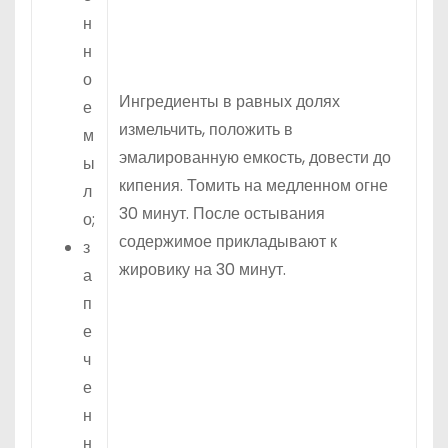
н
н
о
Ингредиенты в равных долях
е
измельчить, положить в
м
эмалированную емкость, довести до
ы
кипения. Томить на медленном огне
л
30 минут. После остывания
о;
содержимое прикладывают к
з
жировику на 30 минут.
а
п
е
ч
е
н
н