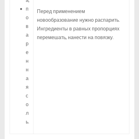
а;
п
Перед применением
о
новообразование нужно распарить.
в
Ингредиенты в равных пропорциях
а
перемешать, нанести на повязку.
р
е
н
н
а
я
с
о
л
ь.