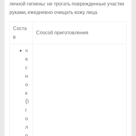
личной гигиены: не трогать поврежденные участки
руками, ежедневно очищать кожу лица.
Соста
Способ приготовления
в
ч
е
с
н
о
к
(1
г
о
л
о