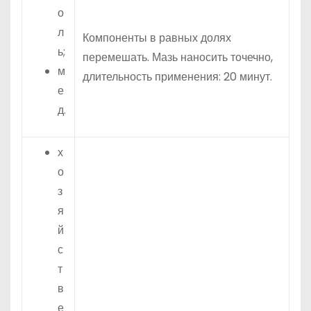
о
л
Компоненты в равных долях
ь;
перемешать. Мазь наносить точечно,
м
длительность применения: 20 минут.
е
д.
х
о
з
я
й
с
т
в
е