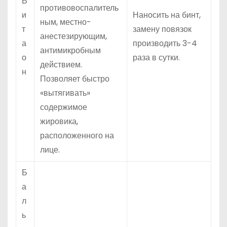
В
противовоспалитель
и
Наносить на бинт,
ным, местно-
т
замену повязок
анестезирующим,
а
производить 3-4
антимикробным
о
раза в сутки.
действием.
н
Позволяет быстро
«вытягивать»
содержимое
жировика,
расположенного на
лице.
Б
а
л
ь