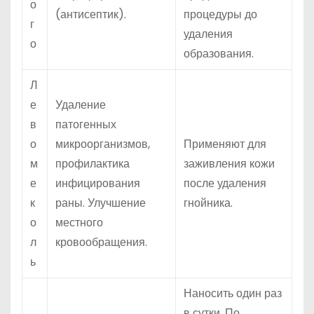
о
(антисептик).
процедуры до
г
удаления
о
образования.
Л
е
Удаление
в
патогенных
о
микроорганизмов,
Применяют для
м
профилактика
заживления кожи
е
инфицирования
после удаления
к
раны. Улучшение
гнойника.
о
местного
л
кровообращения.
ь
Наносить один раз
в сутки. По