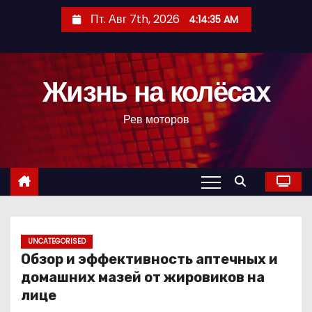
П
Пт. Авг 7th, 2026
4:14:36 AM
е
р
е
Жизнь на колёсах
й
т
Рев моторов
и
к
с
о
д
е
р
UNCATEGORISED
Обзор и эффективность аптечных и
ж
домашних мазей от жировиков на
и
лице
м