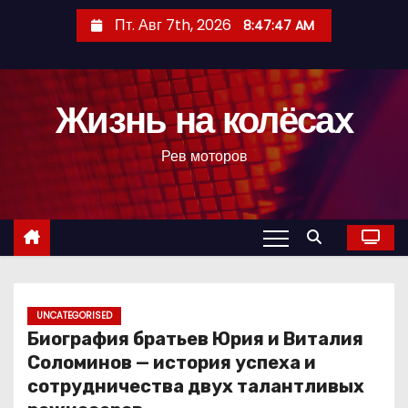
П
Пт. Авг 7th, 2026
8:47:48 AM
е
р
е
Жизнь на колёсах
й
т
Рев моторов
и
к
с
о
д
е
р
UNCATEGORISED
Биография братьев Юрия и Виталия
ж
Соломинов — история успеха и
и
сотрудничества двух талантливых
м