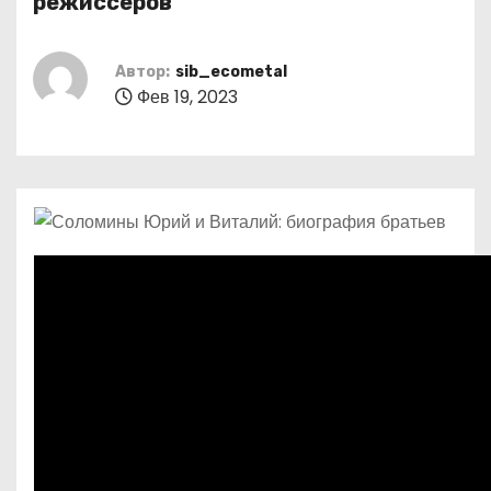
режиссеров
о
м
Автор:
sib_ecometal
у
Фев 19, 2023