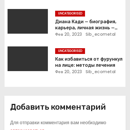
клинтонрадиофотолюбител
п
ьствопромышленное
UNCATEGORISED
оценочно-аналитическое
и
общепостижимое явление
Диана Кади — биография,
известной русской
карьера, личная жизнь —
с
поэтессы
актуальная информация
Фев 20, 2023
Sib_ecometal
я
UNCATEGORISED
м
Как избавиться от фурункул
на лице: методы лечения
Фев 20, 2023
Sib_ecometal
Добавить комментарий
Для отправки комментария вам необходимо