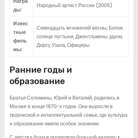
Награ
Народный артист России (2005)
ды:
Извес
Семнадцать мгновений весны, Белое
тные
солнце пустыни, Джентльмены удачи,
филь
Дерсу Узала, Офицеры
мы:
Ранние годы и
образование
Братья Соломины, Юрий и Виталий, родились в
Москве в конце 1970-х годов. Они выросли в
творческой и интеллектуальной семье, где культура
и образование имели особое значение.
С детства братья проявляли большой интерес к