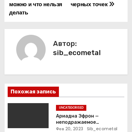
можно и что нельзя
черных точек
в
делать
и
г
а
Автор:
sib_ecometal
ц
и
я
п
Похожая запись
о
UNCATEGORISED
з
Ариадна Эфрон —
неподражаемое
а
вокзальное
Фев 20, 2023
Sib_ecometal