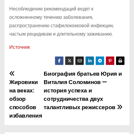
Несоблюдение рекомендаций ведет к
осложненному течению заболевания,
распространению стафилококковой инфекции,
частым рецидивам и длительному заживанию.
Источник
Биография братьев Юрия и
Н
Жировики
Виталия Соломинов —
а
на веках:
история успеха и
обзор
сотрудничества двух
в
способов
талантливых режиссеров
и
избавления
г