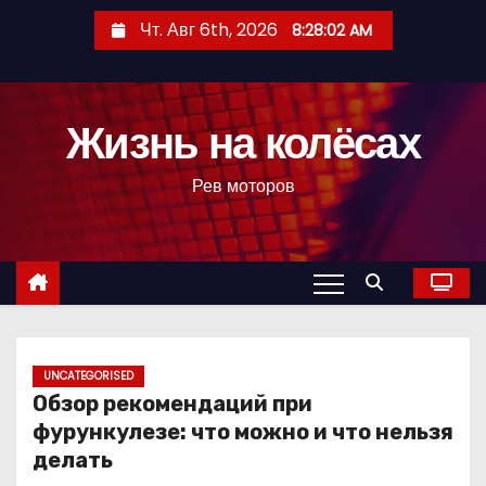
П
Чт. Авг 6th, 2026
8:28:03 AM
е
р
е
Жизнь на колёсах
й
т
Рев моторов
и
к
с
о
д
е
р
UNCATEGORISED
Обзор рекомендаций при
ж
фурункулезе: что можно и что нельзя
и
делать
м