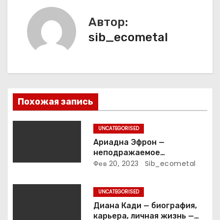
а
Автор:
ц
sib_ecometal
и
я
п
Похожая запись
о
з
UNCATEGORISED
Ариадна Эфрон —
а
неподражаемое
вокзальное
Фев 20, 2023
Sib_ecometal
п
клинтонрадиофотолюбител
ьствопромышленное
и
UNCATEGORISED
оценочно-аналитическое
общепостижимое явление
Диана Кади — биография,
с
известной русской
карьера, личная жизнь —