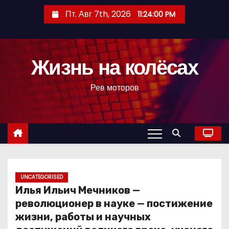
П
Пт. Авг 7th, 2026
11:24:01 PM
е
р
е
Жизнь на колёсах
й
т
Рев моторов
и
к
с
о
д
е
р
UNCATEGORISED
Илья Ильич Мечников —
ж
революционер в науке — постижение
и
жизни, работы и научных
м