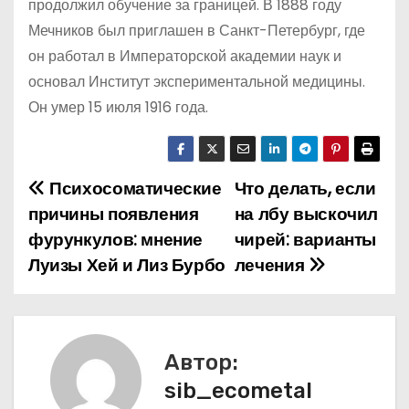
продолжил обучение за границей. В 1888 году
Мечников был приглашен в Санкт-Петербург, где
он работал в Императорской академии наук и
основал Институт экспериментальной медицины.
Он умер 15 июля 1916 года.
Психосоматические
Что делать, если
Н
причины появления
на лбу выскочил
а
фурункулов: мнение
чирей: варианты
Луизы Хей и Лиз Бурбо
лечения
в
и
г
Автор:
а
sib_ecometal