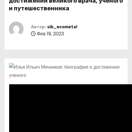
достижений великого врача, ученого
о
и путешественника
м
у
Автор:
sib_ecometal
Фев 19, 2023