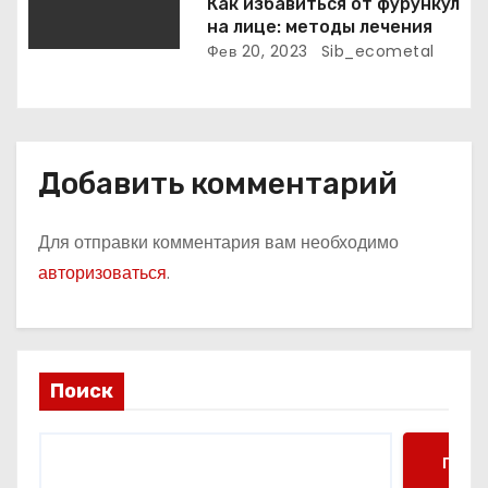
Как избавиться от фурункул
м
на лице: методы лечения
Фев 20, 2023
Sib_ecometal
Добавить комментарий
Для отправки комментария вам необходимо
авторизоваться
.
Поиск
Поис