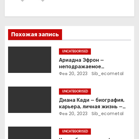
ц
и
я
Похожая запись
п
UNCATEGORISED
о
Ариадна Эфрон —
неподражаемое
з
вокзальное
Фев 20, 2023
Sib_ecometal
клинтонрадиофотолюбител
а
ьствопромышленное
UNCATEGORISED
оценочно-аналитическое
п
общепостижимое явление
Диана Кади — биография,
известной русской
карьера, личная жизнь —
и
поэтессы
актуальная информация
Фев 20, 2023
Sib_ecometal
с
UNCATEGORISED
я